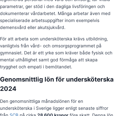
parametrar, ger stöd i den dagliga livsföringen och
dokumenterar vårdarbetet. Många arbetar även med
specialiserade arbetsuppgifter inom exempelvis
demensvård eller akutsjukvård.
För att arbeta som undersköterska krävs utbildning,
vanligtvis från vård- och omsorgsprogrammet på
gymnasiet. Det är ett yrke som kräver både fysisk och
mental uthållighet samt god förmåga att skapa
trygghet och empati i bemötandet.
Genomsnittlig lön för undersköterska
2024
Den genomsnittliga månadslönen för en
undersköterska i Sverige ligger enligt senaste siffror
från
SCB
på cirka
28 600 kronor
före skatt. Denna lön