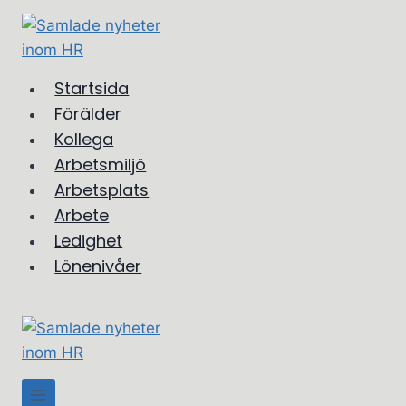
Skip
to
content
Startsida
Förälder
Kollega
Arbetsmiljö
Arbetsplats
Arbete
Ledighet
Lönenivåer