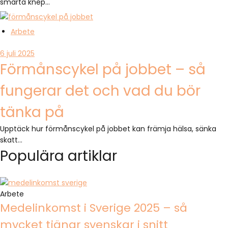
smarta knep…
Arbete
6 juli 2025
Förmånscykel på jobbet – så
fungerar det och vad du bör
tänka på
Upptäck hur förmånscykel på jobbet kan främja hälsa, sänka
skatt…
Populära artiklar
Arbete
Medelinkomst i Sverige 2025 – så
mycket tjänar svenskar i snitt