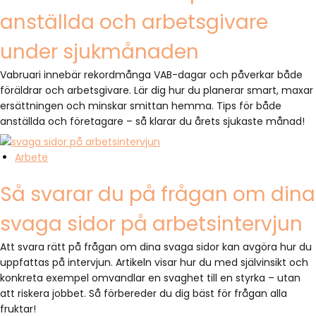
anställda och arbetsgivare
under sjukmånaden
Vabruari innebär rekordmånga VAB-dagar och påverkar både
föräldrar och arbetsgivare. Lär dig hur du planerar smart, maxar
ersättningen och minskar smittan hemma. Tips för både
anställda och företagare – så klarar du årets sjukaste månad!
Arbete
Så svarar du på frågan om dina
svaga sidor på arbetsintervjun
Att svara rätt på frågan om dina svaga sidor kan avgöra hur du
uppfattas på intervjun. Artikeln visar hur du med självinsikt och
konkreta exempel omvandlar en svaghet till en styrka – utan
att riskera jobbet. Så förbereder du dig bäst för frågan alla
fruktar!