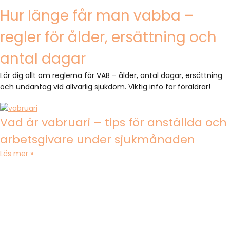
Hur länge får man vabba –
regler för ålder, ersättning och
antal dagar
Lär dig allt om reglerna för VAB – ålder, antal dagar, ersättning
och undantag vid allvarlig sjukdom. Viktig info för föräldrar!
Vad är vabruari – tips för anställda och
arbetsgivare under sjukmånaden
Läs mer »