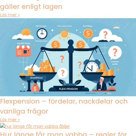
gäller enligt lagen
Läs mer »
Flexpension – fördelar, nackdelar och
vanliga frågor
Läs mer »
Hur länge får man vabba – regler för