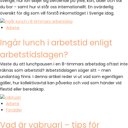
Sverige, hur lön skiljer sig beroende på yrke, kön, ålder och var
du bor – samt hur vi står oss internationellt. En ovärderlig
översikt för dig som vill förstå inkomstläget i Sverige idag.
Arbete
Ingår lunch i arbetstid enligt
arbetstidslagen?
Visste du att lunchpausen i en 8-timmars arbetsdag oftast inte
räknas som arbetstid? Arbetstidslagen säger sitt – men
undantag finns. I denna artikel reder vi ut vad som egentligen
gäller, hur kollektivavtal kan påverka och vad som händer vid
flextid eller beredskap.
Arbete
Förälder
Vad är vabruari – tips för