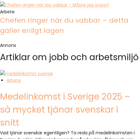
Arbete
Chefen ringer när du vabbar – detta
gäller enligt lagen
Annons
Artiklar om jobb och arbetsmiljö
Arbete
Medelinkomst i Sverige 2025 –
så mycket tjänar svenskar i
snitt
Vad tjänar svenskar egentligen? Ta reda på medelinkomsten i