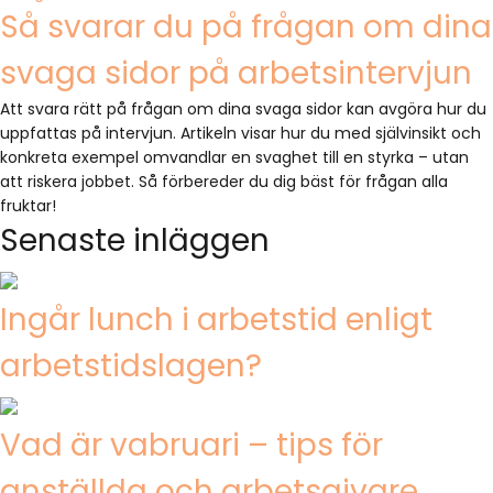
Så svarar du på frågan om dina
svaga sidor på arbetsintervjun
Att svara rätt på frågan om dina svaga sidor kan avgöra hur du
uppfattas på intervjun. Artikeln visar hur du med självinsikt och
konkreta exempel omvandlar en svaghet till en styrka – utan
att riskera jobbet. Så förbereder du dig bäst för frågan alla
fruktar!
Senaste inläggen
Ingår lunch i arbetstid enligt
arbetstidslagen?
Vad är vabruari – tips för
anställda och arbetsgivare