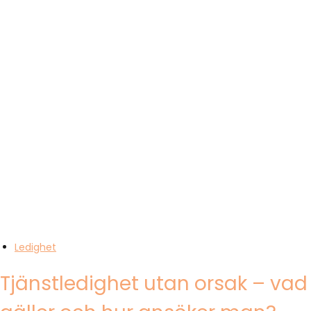
Ledighet
Tjänstledighet utan orsak – vad