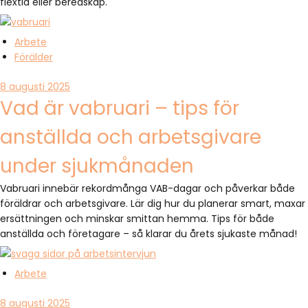
flextid eller beredskap.
Arbete
Förälder
8 augusti 2025
Vad är vabruari – tips för
anställda och arbetsgivare
under sjukmånaden
Vabruari innebär rekordmånga VAB-dagar och påverkar både
föräldrar och arbetsgivare. Lär dig hur du planerar smart, maxar
ersättningen och minskar smittan hemma. Tips för både
anställda och företagare – så klarar du årets sjukaste månad!
Arbete
8 augusti 2025