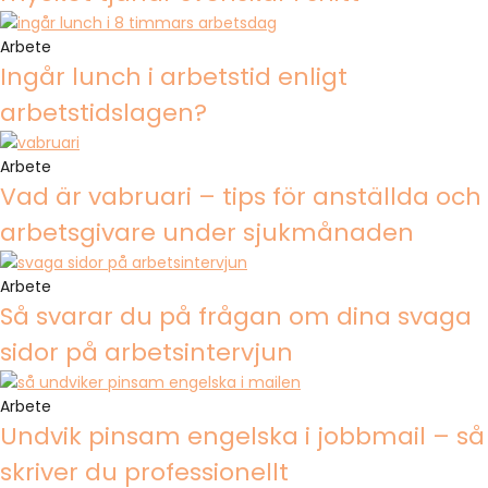
Arbete
Ingår lunch i arbetstid enligt
arbetstidslagen?
Arbete
Vad är vabruari – tips för anställda och
arbetsgivare under sjukmånaden
Arbete
Så svarar du på frågan om dina svaga
sidor på arbetsintervjun
Arbete
Undvik pinsam engelska i jobbmail – så
skriver du professionellt