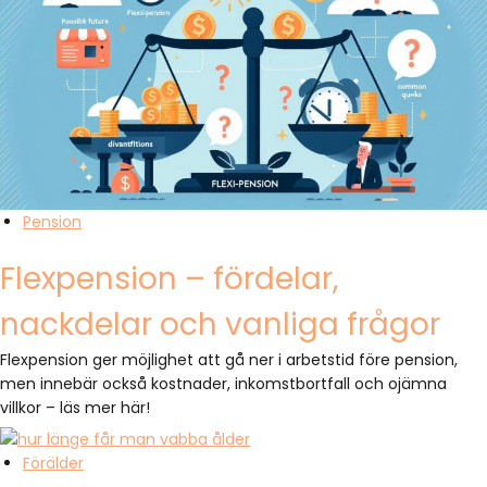
Pension
Flexpension – fördelar,
nackdelar och vanliga frågor
Flexpension ger möjlighet att gå ner i arbetstid före pension,
men innebär också kostnader, inkomstbortfall och ojämna
villkor – läs mer här!
Förälder