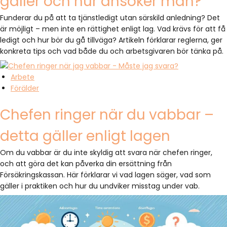
gäller och hur ansöker man?
Funderar du på att ta tjänstledigt utan särskild anledning? Det
är möjligt – men inte en rättighet enligt lag. Vad krävs för att få
ledigt och hur bör du gå tillväga? Artikeln förklarar reglerna, ger
konkreta tips och vad både du och arbetsgivaren bör tänka på.
Arbete
Förälder
Chefen ringer när du vabbar –
detta gäller enligt lagen
Om du vabbar är du inte skyldig att svara när chefen ringer,
och att göra det kan påverka din ersättning från
Försäkringskassan. Här förklarar vi vad lagen säger, vad som
gäller i praktiken och hur du undviker misstag under vab.