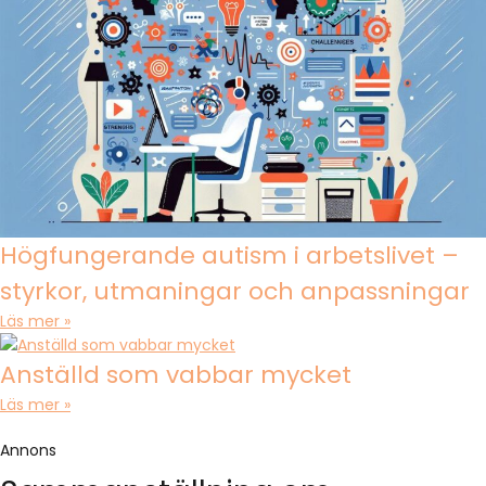
Högfungerande autism i arbetslivet –
styrkor, utmaningar och anpassningar
Läs mer »
Anställd som vabbar mycket
Läs mer »
Annons