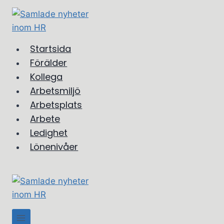
Skip
to
content
Startsida
Förälder
Kollega
Arbetsmiljö
Arbetsplats
Arbete
Ledighet
Lönenivåer