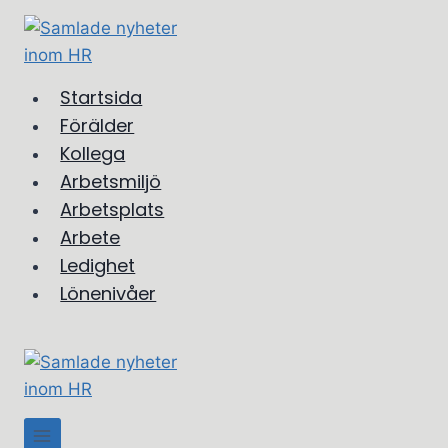
Skip
to
content
Startsida
Förälder
Kollega
Arbetsmiljö
Arbetsplats
Arbete
Ledighet
Lönenivåer